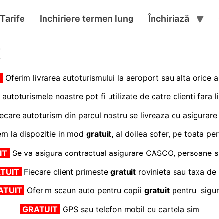
Tarife
Inchiriere termen lung
Închiriază
t
T
Oferim livrarea autoturismului la aeroport sau alta orice al
autoturismele noastre pot fi utilizate de catre clienti fara l
ecare autoturism din parcul nostru se livreaza cu asigurare
m la dispozitie in mod
gratuit,
al doilea sofer, pe toata pe
IT
Se va asigura contractual asigurare CASCO, persoane si
TUIT
Fiecare client primeste
gratuit
rovinieta sau taxa de
ATUIT
Oferim scaun auto pentru copii
gratuit
pentru sigur
GRATUIT
GPS sau telefon mobil cu cartela sim