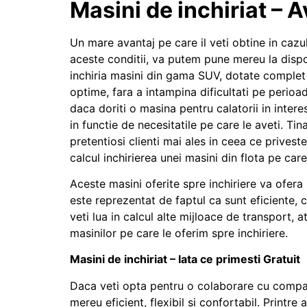
Masini de inchiriat – 
Un mare avantaj pe care il veti obtine in cazul
aceste conditii, va putem pune mereu la dispoz
inchiria masini din gama SUV, dotate complet c
optime, fara a intampina dificultati pe perioad
daca doriti o masina pentru calatorii in inter
in functie de necesitatile pe care le aveti. T
pretentiosi clienti mai ales in ceea ce privest
calcul inchirierea unei masini din flota pe car
Aceste masini oferite spre inchiriere va ofera
este reprezentat de faptul ca sunt eficiente, c
veti lua in calcul alte mijloace de transport, 
masinilor pe care le oferim spre inchiriere.
Masini de inchiriat – Iata ce primesti Gratuit
Daca veti opta pentru o colaborare cu compani
mereu eficient, flexibil si confortabil. Print