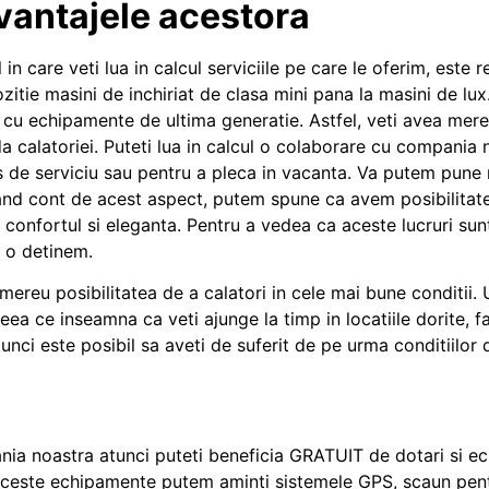
Avantajele acestora
 in care veti lua in calcul serviciile pe care le oferim, est
itie masini de inchiriat de clasa mini pana la masini de lux
u echipamente de ultima generatie. Astfel, veti avea mereu 
a calatoriei. Puteti lua in calcul o colaborare cu compania n
es de serviciu sau pentru a pleca in vacanta. Va putem pune m
inand cont de acest aspect, putem spune ca avem posibilitatea
e confortul si eleganta. Pentru a vedea ca aceste lucruri sunt
e o detinem.
 mereu posibilitatea de a calatori in cele mai bune conditii.
eea ce inseamna ca veti ajunge la timp in locatiile dorite, fa
atunci este posibil sa aveti de suferit de pe urma conditiilor
a noastra atunci puteti beneficia GRATUIT de dotari si ech
re aceste echipamente putem aminti sistemele GPS, scaun pen