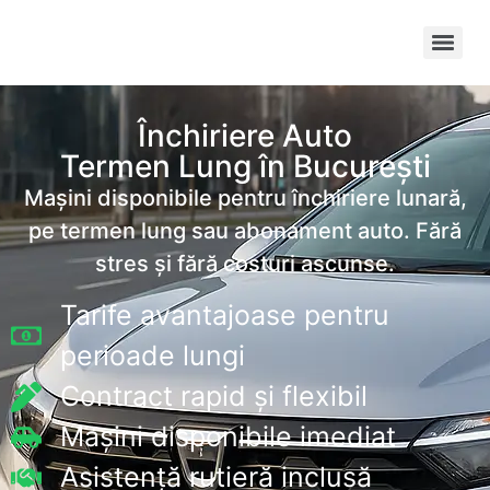
Închiriere Auto
Termen Lung în București
Mașini disponibile pentru închiriere lunară,
pe termen lung sau abonament auto. Fără
stres și fără costuri ascunse.
Tarife avantajoase pentru
perioade lungi
Contract rapid și flexibil
Mașini disponibile imediat
Asistență rutieră inclusă