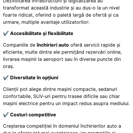
Dezvoltarea infrastructurii și digitalizarea au
transformat această industrie și au dus-o la un nivel
foarte ridicat, oferind o paletă largă de ofertă și ca
urmare, multiple avantaje utilizatorilor:
✔️
Accesibilitate
ș
i flexibilitate
Companiile de
închirieri auto
oferă servicii rapide și
eficiente, multe dintre ele permițând rezervări online,
livrarea mașinii la aeroport sau în diverse puncte din
oraș.
✔️
Diversitate în op
ț
iuni
Clienții pot alege dintre mașini compacte, sedanuri
confortabile, SUV-uri pentru trasee dificile sau chiar
mașini electrice pentru un impact redus asupra mediului.
✔️
Costuri competitive
Creșterea competiției în domeniul închirierilor auto a