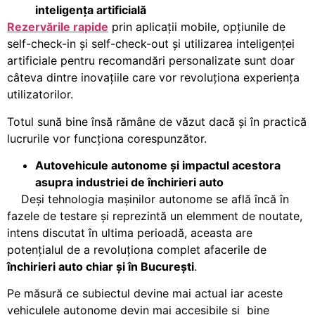
inteligen
ț
a artificială
Rezervările rapide
prin aplicații mobile, opțiunile de
self-check-in și self-check-out și utilizarea inteligenței
artificiale pentru recomandări personalizate sunt doar
câteva dintre inovațiile care vor revoluționa experiența
utilizatorilor.
Totul sună bine însă rămâne de văzut dacă și în practică
lucrurile vor funcționa corespunzător.
Autovehicule autonome
ș
i impactul acestora
asupra industriei de închirieri auto
Deși tehnologia mașinilor autonome se află încă în
fazele de testare și reprezintă un elemment de noutate,
intens discutat în ultima perioadă, aceasta are
potențialul de a revoluționa complet afacerile de
închirieri auto chiar și în București
.
Pe măsură ce subiectul devine mai actual iar aceste
vehiculele autonome devin mai accesibile și bine