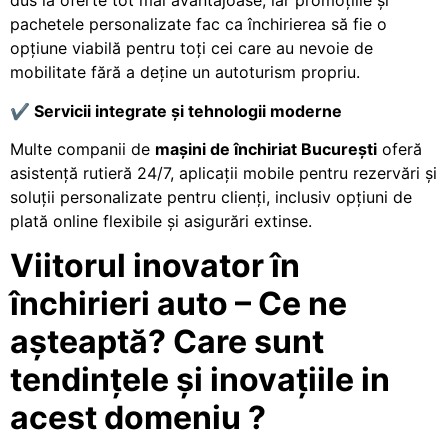
dus la oferte tot mai avantajoase, iar promoțiile și
pachetele personalizate fac ca închirierea să fie o
opțiune viabilă pentru toți cei care au nevoie de
mobilitate fără a deține un autoturism propriu.
✔️
Servicii integrate
ș
i tehnologii moderne
Multe companii de
ma
ș
ini de
î
nchiriat Bucure
ș
ti
oferă
asistență rutieră 24/7, aplicații mobile pentru rezervări și
soluții personalizate pentru clienți, inclusiv opțiuni de
plată online flexibile și asigurări extinse.
Viitorul inovator în
închirieri auto – Ce ne
așteaptă? Care sunt
tendințele și inovațiile in
acest domeniu ?