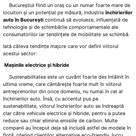
Bucureștiul fiind un oraș cu un numar foarte mare de
locuitori și un potențial pe măsură, industria
închirierilor
auto în București
continuă să evolueze, influențată de
tehnologie și de schimbările comportamentale ale
consumatorilor iar tendințele de mobilitate se schimbă.
Iată câteva tendințe majore care vor defini viitorul
acestui sector:
Ma
ș
inile electrice
ș
i hibride
Sustenabilitatea este un cuvânt foarte des întâlnit în
ultima vreme, care cântărește foarte mult în viitorul
antreprenorilor din orice domeniu, nu numai în cel al
închirierilor auto. Însă, cu accentul pus pe
sustenabilitate, viitorul închirierilor auto se îndreaptă
clar către vehicule electrice și hibride, pentru a putea
reduce sau chiar elimina emisiile de carbon. Multe
companii au început deja să includă astfel de modele în
flotă, oferind clienților alternative eco-friendly, lucru